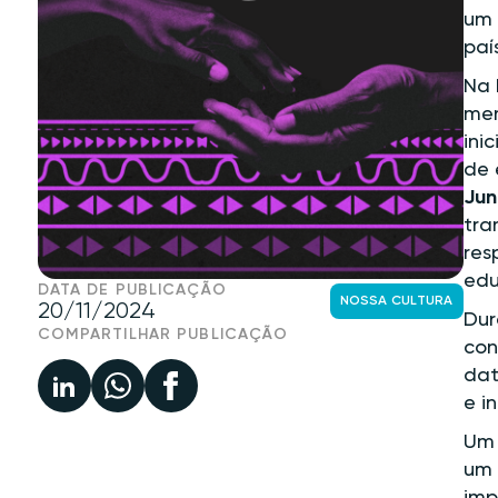
um 
paí
Na 
men
ini
de 
Jun
tra
res
edu
DATA DE PUBLICAÇÃO
NOSSA CULTURA
20/11/2024
Dur
COMPARTILHAR PUBLICAÇÃO
con
dat
e i
Um 
um 