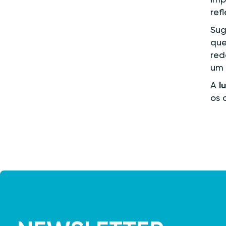
imp
ref
Sug
que
red
um 
A
l
os 