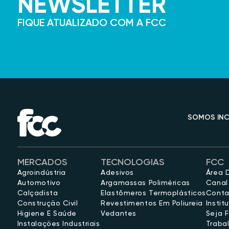
NEWSLETTER
FIQUE ATUALIZADO COM A FCC
SOMOS INC
MERCADOS
TECNOLOGIAS
FCC
Agroindústria
Adesivos
Área 
Automotivo
Argamassas Poliméricas
Canal
Calçadista
Elastômeros Termoplásticos
Conta
Construção Civil
Revestimentos Em Poliureia
Instit
Higiene E Saúde
Vedantes
Seja 
Instalações Industriais
Traba