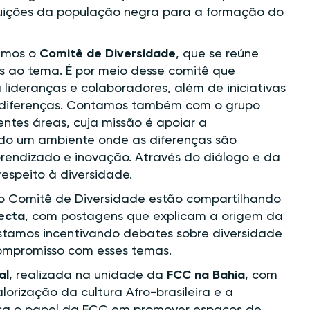
buições da população negra para a formação do
iamos o
Comitê de Diversidade
, que se reúne
s ao tema. É por meio desse comitê que
ideranças e colaboradores, além de iniciativas
s diferenças. Contamos também com o grupo
entes áreas, cuja missão é apoiar a
ndo um ambiente onde as diferenças são
rendizado e inovação. Através do diálogo e da
espeito à diversidade.
 o Comitê de Diversidade estão compartilhando
ecta
, com postagens que explicam a origem da
 estamos incentivando debates sobre diversidade
 compromisso com esses temas.
al
, realizada na unidade da
FCC na Bahia
, com
lorização da cultura Afro-brasileira e a