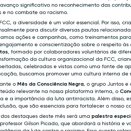
avanço significativo no reconhecimento das contri
s e no combate ao racismo.
FCC, a diversidade é um valor essencial. Por isso, cr
salmente para discutir diversas pautas relacionada
ciamos ações e campanhas, como treinamentos para l
engajamento e conscientização sobre o respeito à
tos
, formado por colaboradores voluntários de difer
nsformação da cultura organizacional da FCC, cria
peitadas, celebradas e vistas como uma fonte de ap
cação, buscamos promover uma cultura interna de r
ante o
Mês da Consciência Negra
, o grupo Juntos e
teúdo relevante na nossa plataforma interna, o
Con
a e a importância da luta antirracista. Além disso,
nclusão, que são essenciais para fortalecer o nosso
dos destaques deste mês será uma
palestra especi
professor Gilson Picado, que abordará a história e va