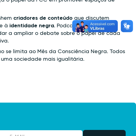
orça o papel da FCC em promover espaços de
anhem
criadores de conteúdo
que discutem
e à
identidade negra
. Podcasts e perfis em
udar a ampliar o debate sobre o papel de cada
iva.
o se limita ao Mês da Consciência Negra. Todos
 uma sociedade mais igualitária.