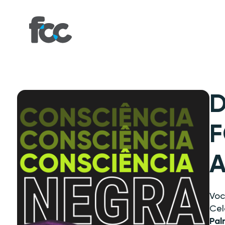
D
F
A
Voc
Ce
Pal